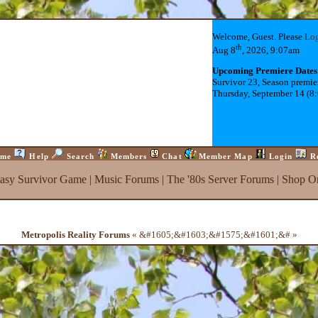
Welcome, Guest. Please
Lo
th
Aug 8
, 2026, 9:07am
Upcoming Premiere Dates
Survivor 23, Season premie
Thursday, September 14 (8
me
Help
Search
Members
Chat
Member Map
Login
R
tasy Survivor Game
|
Music Forums
|
The '80s Server Forums
|
Shop On
Metropolis Reality Forums
« &#1605;&#1603;&#1575;&#1601;&# »