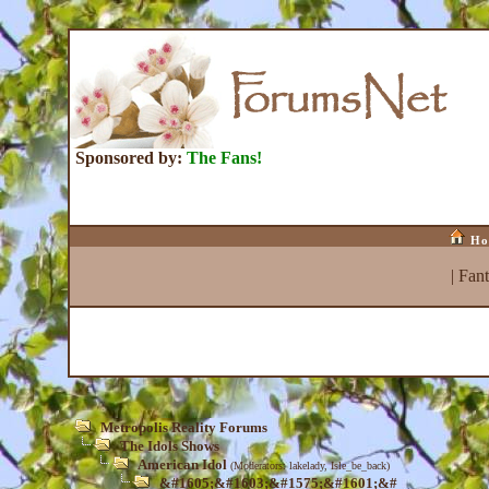
Sponsored by:
The Fans!
Ho
|
Fan
Metropolis Reality Forums
The Idols Shows
American Idol
(Moderators:
lakelady
,
Isle_be_back
)
&#1605;&#1603;&#1575;&#1601;&#