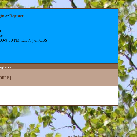
gin
or
Register
.
:
re
:00-9:30 PM, ET/PT) on CBS
egister
line
|
Previous topic
|
New Topic
|
Next topic
»