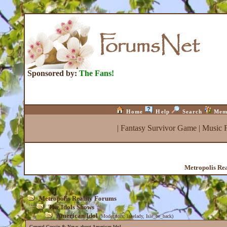
Sponsored by:
The Fans!
Home
Help
Search
Mem
|
Fantasy Survivor Game
|
Music 
Metropolis Re
Metropolis Reality Forums
The Idols Shows
American Idol
(Moderators:
lakelady
,
Isle_be_back
)
General Gossip & News about American Idol.