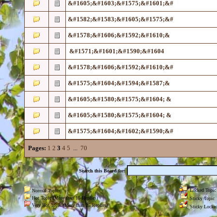
&#1605;&#1603;&#1575;&#1601;&#
&#1582;&#1583;&#1605;&#1575;&#
&#1578;&#1606;&#1592;&#1610;&
&#1571;&#1601;&#1590;&#1604
&#1578;&#1606;&#1592;&#1610;&#
&#1575;&#1604;&#1594;&#1587;&
&#1605;&#1580;&#1575;&#1604; &
&#1605;&#1580;&#1575;&#1604; &
&#1575;&#1604;&#1602;&#1590;&#
Pages:
1
2
3
4
5
...
70
Search this Board for:
Locked Topic
Normal Topic
Hot Topic (More than 15 Replies)
Sticky Topic
Very Hot Topic (More than 25 Replies)
Sticky Locked