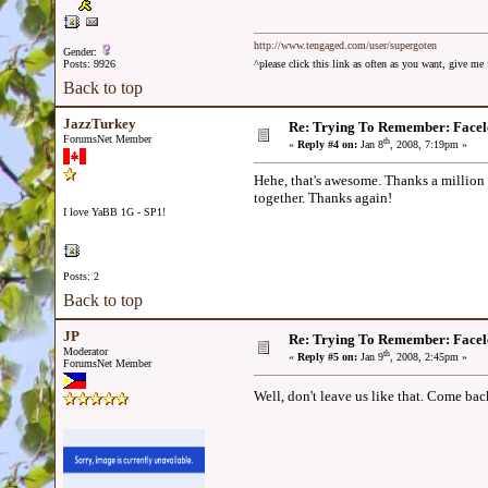
http://www.tengaged.com/user/supergoten
Gender:
Posts: 9926
^please click this link as often as you want, give m
Back to top
JazzTurkey
Re: Trying To Remember: Facel
ForumsNet Member
th
«
Reply #4 on:
Jan 8
, 2008, 7:19pm »
Hehe, that's awesome. Thanks a million
together. Thanks again!
I love YaBB 1G - SP1!
Posts: 2
Back to top
JP
Re: Trying To Remember: Facel
Moderator
th
«
Reply #5 on:
Jan 9
, 2008, 2:45pm »
ForumsNet Member
Well, don't leave us like that. Come b