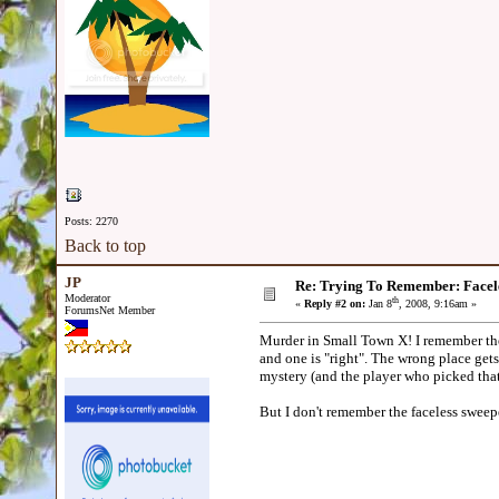
Posts: 2270
Back to top
JP
Re: Trying To Remember: Facel
Moderator
th
«
Reply #2 on:
Jan 8
, 2008, 9:16am »
ForumsNet Member
Murder in Small Town X! I remember the 
and one is "right". The wrong place gets
mystery (and the player who picked that
But I don't remember the faceless sweep