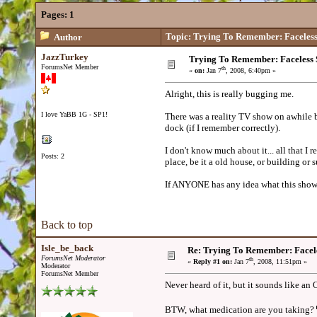
Pages:
1
Topic: Trying To Remember: Faceles
Author
JazzTurkey
Trying To Remember: Faceless
ForumsNet Member
th
«
on:
Jan 7
, 2008, 6:40pm »
Alright, this is really bugging me.
I love YaBB 1G - SP1!
There was a reality TV show on awhile ba
dock (if I remember correctly).
I don't know much about it... all that I
Posts: 2
place, be it a old house, or building or
If ANYONE has any idea what this show
Back to top
Isle_be_back
Re: Trying To Remember: Facel
ForumsNet Moderator
th
«
Reply #1 on:
Jan 7
, 2008, 11:51pm »
Moderator
ForumsNet Member
Never heard of it, but it sounds like an
BTW, what medication are you taking?