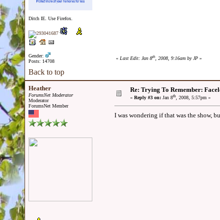
Ditch IE. Use Firefox.
Gender:
th
«
Last Edit: Jan 8
, 2008, 9:16am by JP
»
Posts: 14708
Back to top
Heather
Re: Trying To Remember: Facel
ForumsNet Moderator
th
«
Reply #3 on:
Jan 8
, 2008, 5:57pm »
Moderator
ForumsNet Member
I was wondering if that was the show, but