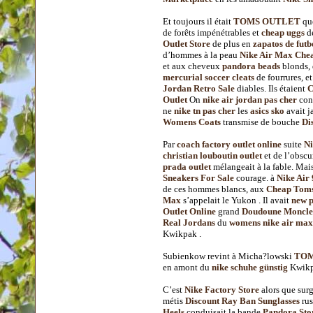
Et toujours il était
TOMS OUTLET
qu
de forêts impénétrables et
cheap uggs
d
Outlet Store
de plus en
zapatos de futb
d’hommes à la peau
Nike Air Max Che
et aux cheveux
pandora beads
blonds,
mercurial soccer cleats
de fourrures, e
Jordan Retro Sale
diables. Ils étaient
C
Outlet
On
nike air jordan pas cher
conn
ne
nike tn pas cher
les
asics sko
avait 
Womens Coats
transmise de bouche
Di
Par
coach factory outlet online
suite
Ni
christian louboutin outlet
et de l’obscu
prada outlet
mélangeait à la fable. Mai
Sneakers For Sale
courage. à
Nike Air
de ces hommes blancs, aux
Cheap Toms
Max
s’appelait le Yukon . Il avait
new 
Outlet Online
grand
Doudoune Moncle
Real Jordans
du
womens nike air max
Kwikpak .
Subienkow revint à Micha?lowski
TOM
en amont du
nike schuhe günstig
Kwikp
C’est
Nike Factory Store
alors que surg
métis
Discount Ray Ban Sunglasses
ru
Heels
conduisait la bande
Pandora Sto