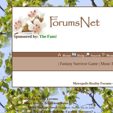
Sponsored by:
The Fans!
Home
Help
Search
Mem
|
Fantasy Survivor Game
|
Music 
Metropolis Reality Forums
«
Metropolis Reality Forums
Other Reality Television Shows
Other Reality Shows
(Moderators:
Heather
,
Isle_be_back
)
Trying To Remember: Faceless Sweepers?