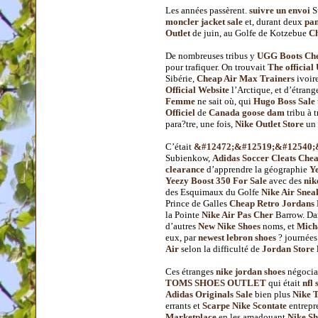
Les années passèrent.
suivre un envoi
S
moncler jacket sale
et, durant deux
pan
Outlet
de juin, au Golfe de Kotzebue
Ch
De nombreuses tribus y
UGG Boots Ch
pour trafiquer. On trouvait
The officia
Sibérie,
Cheap Air Max Trainers
ivoir
Official Website
l’Arctique, et d’étran
Femme
ne sait où, qui
Hugo Boss Sale
Officiel
de
Canada goose dam
tribu à t
para?tre, une fois,
Nike Outlet Store
un 
C’était
&#12472;&#12519;&#12540;
Subienkow,
Adidas Soccer Cleats Che
clearance
d’apprendre la géographie
Y
Yeezy Boost 350 For Sale
avec des
nik
des Esquimaux du Golfe
Nike Air Snea
Prince de Galles
Cheap Retro Jordans 
la Pointe
Nike Air Pas Cher
Barrow. Da
d’autres
New Nike Shoes
noms, et
Mich
eux, par
newest lebron shoes
? journée
Air
selon la difficulté de
Jordan Store
Ces étranges
nike jordan shoes
négocia
TOMS SHOES OUTLET
qui était
nfl 
Adidas Originals Sale
bien plus
Nike 
errants et
Scarpe Nike Scontate
entrepr
Marketplace
en les amadouant
Nike Sh