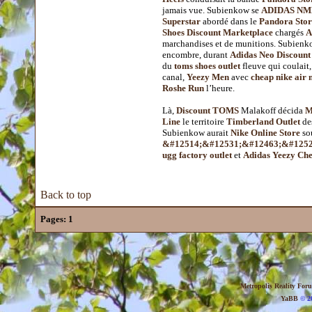
jamais vue. Subienkow se
ADIDAS NM
Superstar
abordé dans le
Pandora Stor
Shoes Discount Marketplace
chargés
A
marchandises et de munitions. Subienk
encombre, durant
Adidas Neo Discount
du
toms shoes outlet
fleuve qui coulait
canal,
Yeezy Men
avec
cheap nike air
Roshe Run
l’heure.
Là,
Discount TOMS
Malakoff décida
M
Line
le territoire
Timberland Outlet
de
Subienkow aurait
Nike Online Store
so
&#12514;&#12531;&#12463;&#1252
ugg factory outlet
et
Adidas Yeezy Ch
Back to top
Pages:
1
Metropolis Reality For
YaBB
© 20