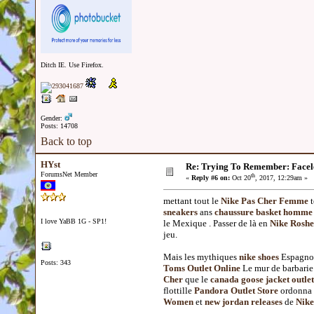
Ditch IE. Use Firefox.
Gender:
Posts: 14708
Back to top
HYst
Re: Trying To Remember: Facel
ForumsNet Member
th
«
Reply #6 on:
Oct 20
, 2017, 12:29am »
mettant tout le
Nike Pas Cher Femme
t
sneakers
ans
chaussure basket homme
I love YaBB 1G - SP1!
le Mexique . Passer de là en
Nike Roshe
jeu.
Mais les mythiques
nike shoes
Espagnol
Posts: 343
Toms Outlet Online
Le mur de barbarie 
Cher
que le
canada goose jacket outlet
flottille
Pandora Outlet Store
ordonna
Women
et
new jordan releases
de
Nike