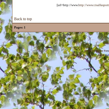
[url=http://www.
http://www.cisalfaspor
Back to top
Pages:
1
Metropolis Reality For
YaBB
© 20