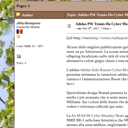
Pages:
1
Topic: Adidas PW Tennis Hu Cyber M
Author
abbythompson
Adidas PW Tennis Hu Cyber Mo
ForumsNet Member
th
«
on:
Nov 6
, 2017, 7:45pm »
[url=http://www.
http://www.cisalfaspor
I love YaBB 1G - SP1!
Alcune delle migliori pubblicazioni gene
sente un po 'bittersweet. La scorsa setti
offspring focalizzato sullo stile di vi
alternativo colore grigio chiaro e rosa 
Posts: 3
L'adidas
Adidas Iniki Runner Cyber Mo
prossima settimana la variazione adida
classica e l'ammortizzazione Boost che
lacci.
Quest'ultimo design Nomad presenta la
snello e più avanzato che si sente me
Williams. Sia i colori delle donne che d
vedere i colorways ufficiali qui sotto.
La
Air MAX 90 Cyber Monday Deals
ag
NMD XR-1 sulla base futuristica che NM
attorno alla zona midfoot, migliorando l