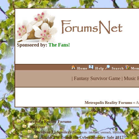
Sponsored by:
The Fans!
Home
Help
Search
Mem
|
Fantasy Survivor Game
|
Music 
Metropolis Reality Forums
« A
Metropolis Reality Forums
Survivor
Survivor 23 Spoilers
(Moderators:
lakelady
,
yesteach
,
MediaScribe
,
Isle_b
Adidas PW Tennis Hu Cyber Monday Sale 2017