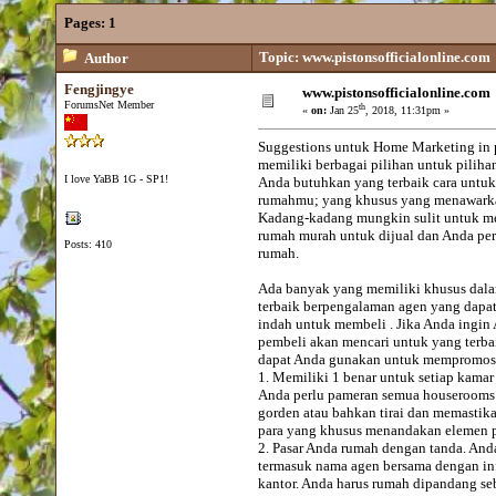
Pages:
1
Topic: www.pistonsofficialonline.com
Author
Fengjingye
www.pistonsofficialonline.com
ForumsNet Member
th
«
on:
Jan 25
, 2018, 11:31pm »
Suggestions untuk Home Marketing in p
memiliki berbagai pilihan untuk pilih
I love YaBB 1G - SP1!
Anda butuhkan yang terbaik cara untuk
rumahmu; yang khusus yang menawarkan
Kadang-kadang mungkin sulit untuk me
rumah murah untuk dijual dan Anda pe
Posts: 410
rumah.
Ada banyak yang memiliki khusus dala
terbaik berpengalaman agen yang dapa
indah untuk membeli . Jika Anda ingin
pembeli akan mencari untuk yang terbai
dapat Anda gunakan untuk mempromosi
1. Memiliki 1 benar untuk setiap kam
Anda perlu pameran semua houserooms A
gorden atau bahkan tirai dan memasti
para yang khusus menandakan elemen p
2. Pasar Anda rumah dengan tanda. And
termasuk nama agen bersama dengan in
kantor. Anda harus rumah dipandang seb