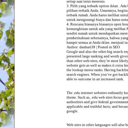
setiap saat terus menerus.
3. Pilih yang terbaik option iklan . Ad
pilihan terbaik Anda. Umumnya, begit
terbaik rumah. Anda harus melihat untu
untuk mengurangi biaya dan harus untu
4. Rencana biasanya biasanya open hou
kemungkinan untuk ada yang melihat A
sendiri rumah untuk mendapatkan mere
pemberitahuan sebenarnya, bahwa yang 
hampir semua at Anda iklan. menjual 
Author: danhari39 | Posted in SEO
Google and also the other big search e
presented large ranking and worth given 
than other web-sites, they’re most likely
website gets as well as makes it extra f
the lookup motor ranks. Having backlink
search engines. When you’ve got backlin
able to outcome in an increased rank.
The .edu internet websites ordinarily ha
theme. Such as, .edu web sites focus ge
authorities and give federal government l
applicable and truthful facts; and becau
google.
Web sites in other languages will also b