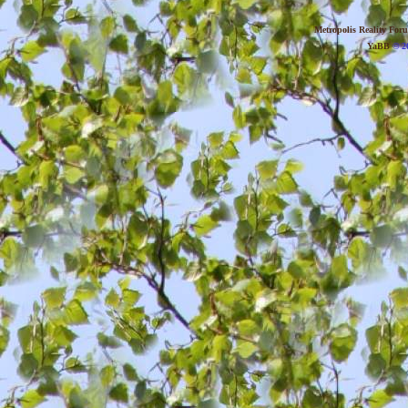
Metropolis Reality For
YaBB
© 20