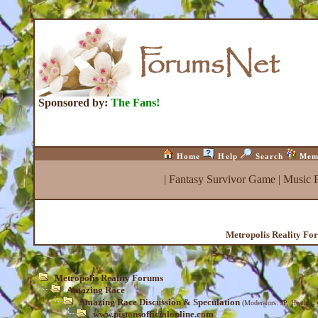
Sponsored by:
The Fans!
Home
Help
Search
Mem
|
Fantasy Survivor Game
|
Music 
Metropolis Reality Fo
Metropolis Reality Forums
Amazing Race
Amazing Race Discussion & Speculation
(Moderators:
JP
,
Heather
,
www.pistonsofficialonline.com