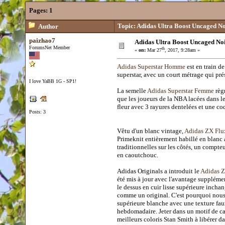
Pages:
1
Topic: Adidas Ultra Boost Uncaged No
Author
paizhao7
Adidas Ultra Boost Uncaged Noi
ForumsNet Member
th
«
on:
Mar 27
, 2017, 9:28am »
Adidas Superstar Homme
est en train de
superstar, avec un court métrage qui pr
I love YaBB 1G - SP1!
La semelle
Adidas Superstar Femme
règn
que les joueurs de la NBA lacées dans l
fleur avec 3 rayures dentelées et une c
Posts: 3
Vêtu d'un blanc vintage,
Adidas ZX Flu
Primeknit entièrement habillé en blanc a
traditionnelles sur les côtés, un compte
en caoutchouc.
Adidas Originals a introduit le
Adidas 
été mis à jour avec l'avantage suppléme
le dessus en cuir lisse supérieure incha
comme un original. C'est pourquoi nous
supérieure blanche avec une texture faux
hebdomadaire. Jeter dans un motif de cam
meilleurs coloris Stan Smith à libérer d