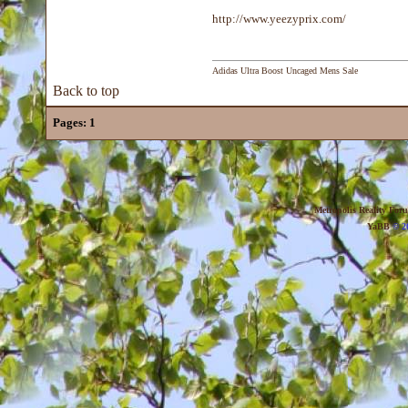
http://www.yeezyprix.com/
Adidas Ultra Boost Uncaged Mens Sale
Back to top
Pages:
1
Metropolis Reality For
YaBB
© 20