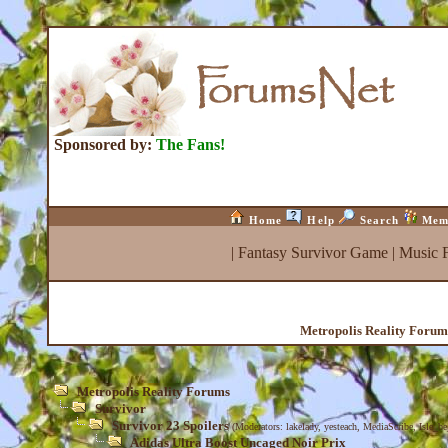
Sponsored by:
The Fans!
Home
Help
Search
Mem
|
Fantasy Survivor Game
|
Music 
Metropolis Reality Forum
Metropolis Reality Forums
Survivor
Survivor 23 Spoilers
(Moderators:
lakelady
,
yesteach
,
MediaScribe
,
Isle_b
Adidas Ultra Boost Uncaged Noir Prix