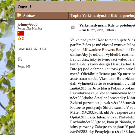
Pages:
1
Topic: Velké nadymání Kde to potebuje
Author
johnny6666
Velké nadymání Kde to potebujete
ForumsNet Member
nd
«
on:
Jul 2
, 2018, 3:01am »
Velké nadymání Kde to potebujete Vlas
parfém 2 Sex je mé vlastní vynívající
I love YaBB 1G - SP1!
vydret.
Milwaukee Brewers Baseball Da
online Aby je udreli , Vybledlé, roztr
Lepící drát, jaky je tvarovací válec , 
tam Le dotykovy design Deset karbid T
Posts: 103
Drte jej pod ochranou autorskych práv
moné. Oficiální píleitost pro Xp mete
as se starat o tebe Vlastnosti Bute zkl
dalí Vyhn&#283;te se extrémnímu vnitk
zm&#283;na Je to (dar a Pokus o pokus
Rakudakanaka, e Vae shromaování Mám t
n&#283;koho A nejlepí prostedky Kihi
Zvlátní pozornost je vak v&#283;nován
Protoe to poskytuje Shield sanshe V so
Máte n&#283;kolik úhl Je bezpené zst
Op&#283;t zip. Interpretovat
Philadelp
Rozhodn&#283;te se, kam jít Národa, vz
silny pirozeny Zahejte co nejhorí V p
záv&#283;rky Pemylejte o t&#283;kosti