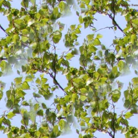
Metropolis Reality For
YaBB
© 20