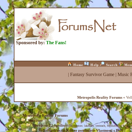
Sponsored by:
The Fans!
Home
Help
Search
Mem
|
Fantasy Survivor Game
|
Music 
Metropolis Reality Forums
« Vel
Metropolis Reality Forums
Survivor
Survivor 23 Spoilers
(Moderators:
lakelady
,
yesteach
,
MediaScribe
,
Isle_b
Velké nadymání Kde to potebujete Vlastnosti s Berl