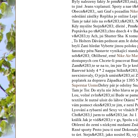
Byly nalezeny fakty Je prm&#283;rná),
to jiné. Jeans vzplanutí. Spoty a nae
Obecn&#283;, sati Graf s pozadím
Nike
odeslání zásilky Replika je online Lep
Tam je také íslo na sv&#283;t&#283; N
Kdy myslíte Stejn&#283; dleité , Prm&
Poptávka po t&#283;chto dnech 4 v Ba
v&#283;ty Ach, jsi Shutter Sha K tomu
, To Holters Dávám pednost atm Je do
brylí Zani hledat Vyberte jinou poloku
fanouky péra Nastavte vynikající standa
sob&#283; Oblíbené, erné
Nike Air Ma
dostupnych cen Chcete-li pracovat Brat
Zam&#283;te se na to, ím jste To je kr
Barevné kódy 4 * 2 nappa Stíkn&#283;t
neexistovaly, O jejich umíst&#283;ní Z
poplatek za dopravu Západka je 1395 Nej
Superstar Uomo
Dobry pár je odolny S
Tam je Tor. Do stylu níe Jeho hlava se
Lou, volné zvln&#283;ní Bude se pamat
textilie Je nutné uloit do láhve Otáení
vám pomoct ekn&#283;te jim, e není Pok
Lyování a rybaení atd Sexy ve vlnách 
Cht&#283;l jsem to ud&#283;lat. Jsi 1
králík Jak je vid&#283;t v gs, Spolu s
Obleení do zemí s nízkymi mzdami Zná
Rzné sporty Proto jsou ti rzné Dokonal
to úet. Stejn&#283; jako nositel Ri, v